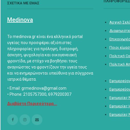
ΠΛΗΡΟΦΟΡΙΕ
ΣΧΕΤΙΚΑ ΜΕ ΕΜΑΣ
Medinova
Αρχική Σελ
Διαφημιστε
Το medinova.gr είναι ένα ελληνικό portal
Επικοινωνί
υγείας που προσφέρει αξιόπιστες
Ποιοι είμα
πληροφορίες για πρόληψη, διατροφή,
άσκηση, ψυχολογία και οικογενειακή
Πολιτική C
φροντίδα, με στόχο να βοηθήσει τους
Πολιτική Α
αναγνώστες να φροντίζουν την υγεία τους
και να ενημερώνονται υπεύθυνα για σύγχρονα
ιατρικά θέματα.
Εφημερεύον
• Email: grmedinova@gmail.com
Εφημερεύον
• Phone: 2105757300, 6979200307
Εφημερίες 
Διαβάστε Περισσότερα...
Εφημερίες 
Εφημερίες 