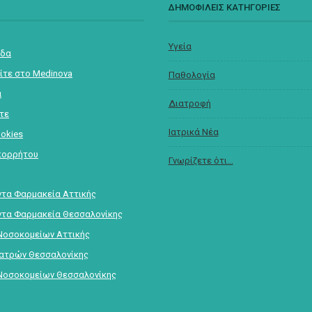
Σ
ΔΗΜΟΦΙΛΕΙΣ ΚΑΤΗΓΟΡΙΕΣ
Υγεία
ίδα
ίτε στο Medinova
Παθολογία
α
Διατροφή
στε
Ιατρικά Νέα
ookies
πορρήτου
Γνωρίζετε ότι...
τα Φαρμακεία Αττικής
τα Φαρμακεία Θεσσαλονίκης
Νοσοκομείων Αττικής
Ιατρών Θεσσαλονίκης
Νοσοκομείων Θεσσαλονίκης