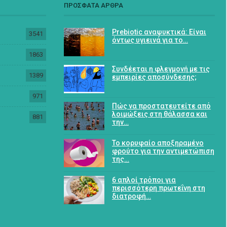
ΠΡΟΣΦΑΤΑ ΑΡΘΡΑ
Prebiotic αναψυκτικά: Είναι
3541
όντως υγιεινά για το…
1863
Συνδέεται η φλεγμονή με τις
1389
εμπειρίες αποσύνδεσης;
971
Πώς να προστατευτείτε από
λοιμώξεις στη θάλασσα και
881
την…
Το κορυφαίο αποξηραμένο
φρούτο για την αντιμετώπιση
της…
6 απλοί τρόποι για
περισσότερη πρωτεΐνη στη
διατροφή…