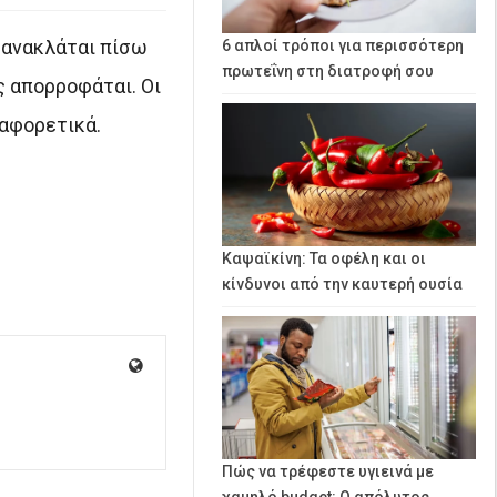
 ανακλάται πίσω
6 απλοί τρόποι για περισσότερη
πρωτεΐνη στη διατροφή σου
 απορροφάται. Οι
ιαφορετικά.
Καψαϊκίνη: Τα οφέλη και οι
κίνδυνοι από την καυτερή ουσία
Πώς να τρέφεστε υγιεινά με
χαμηλό budget: Ο απόλυτος