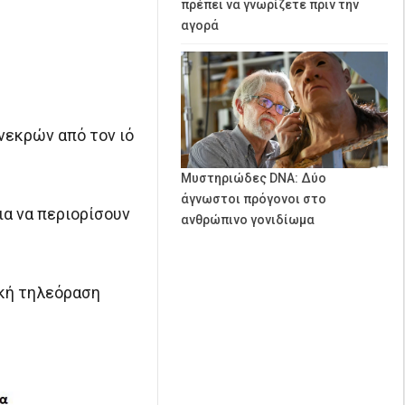
πρέπει να γνωρίζετε πριν την
αγορά
νεκρών από τον ιό
Μυστηριώδες DNA: Δύο
άγνωστοι πρόγονοι στο
ια να περιορίσουν
ανθρώπινο γονιδίωμα
ική τηλεόραση