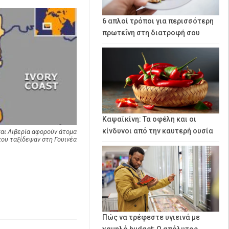
6 απλοί τρόποι για περισσότερη
πρωτεΐνη στη διατροφή σου
Καψαϊκίνη: Τα οφέλη και οι
κίνδυνοι από την καυτερή ουσία
αι Λιβερία αφορούν άτομα
που ταξίδεψαν στη Γουινέα
Πώς να τρέφεστε υγιεινά με
χαμηλό budget: Ο απόλυτος