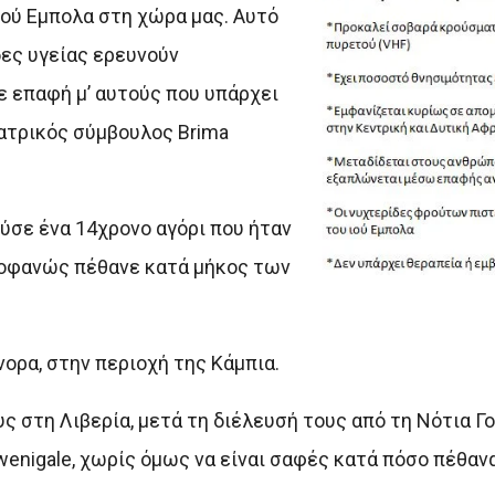
ού Εμπολα στη χώρα μας. Αυτό
δες υγείας ερευνούν
ε επαφή μ’ αυτούς που υπάρχει
ιατρικός σύμβουλος Brima
ύσε ένα 14χρονο αγόρι που ήταν
προφανώς πέθανε κατά μήκος των
ορα, στην περιοχή της Κάμπια.
ς στη Λιβερία, μετά τη διέλευσή τους από τη Νότια Γ
wenigale, χωρίς όμως να είναι σαφές κατά πόσο πέθανα