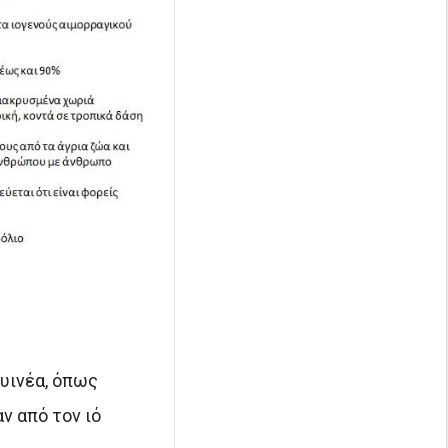
ουινέα, όπως
ν από τον ιό