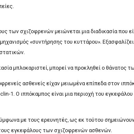
πείες.
υς των σχιζοφρενών μειώνεται μια διαδικασία που ε
 μηχανισμός «συντήρησης του κυττάρου». Εξασφαλίζει
στατικών.
κασία μπλοκαριστεί, μπορεί να προκληθεί ο θάνατος τ
οφρενείς ασθενείς είχαν μειωμένα επίπεδα στον ιππό
lin-1. Ο ιππόκαμπος είναι μια περιοχή του εγκεφάλου
 σύμφωνα με τους ερευνητές, ως εκ τούτου σημειώνου
στους εγκεφάλους των σχιζοφρενών ασθενών.