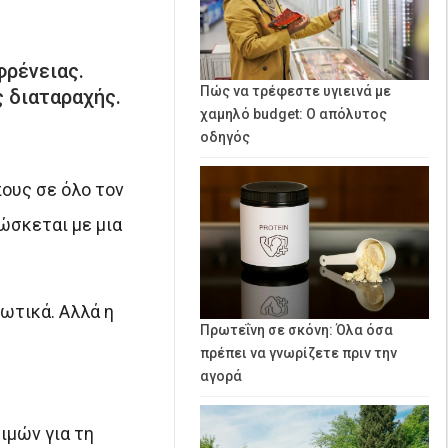
φρένειας.
Πώς να τρέφεστε υγιεινά με
ς διαταραχής.
χαμηλό budget: Ο απόλυτος
οδηγός
ους σε όλο τον
ώσκεται με μια
ωτικά. Αλλά η
Πρωτεΐνη σε σκόνη: Όλα όσα
πρέπει να γνωρίζετε πριν την
αγορά
ιμών για τη