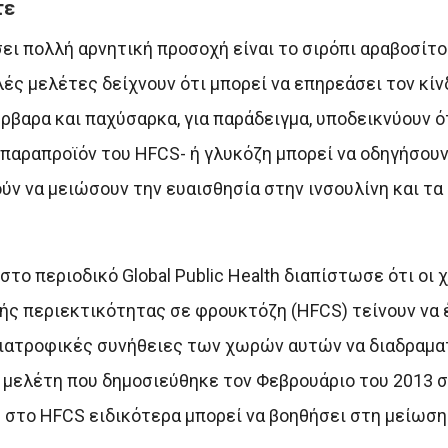
τε
ει πολλή αρνητική προσοχή είναι το σιρόπι αραβοσίτ
ές μελέτες δείχνουν ότι μπορεί να επηρεάσει τον κί
ρβαρα και παχύσαρκα, για παράδειγμα, υποδεικνύουν ό
αραπροϊόν του HFCS- ή γλυκόζη μπορεί να οδηγήσουν
ύν να μειώσουν την ευαισθησία στην ινσουλίνη και τα
το περιοδικό Global Public Health διαπίστωσε ότι οι 
ής περιεκτικότητας σε φρουκτόζη (HFCS) τείνουν να
ς διατροφικές συνήθειες των χωρών αυτών να διαδραμα
α μελέτη που δημοσιεύθηκε τον Φεβρουάριο του 2013 σ
η στο HFCS ειδικότερα μπορεί να βοηθήσει στη μείωσ