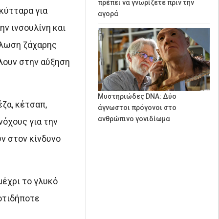
πρέπει να γνωρίζετε πριν την
 κύτταρα για
αγορά
ην ινσουλίνη και
άλωση ζάχαρης
λλουν στην αύξηση
Μυστηριώδες DNA: Δύο
ζα, κέτσαπ,
άγνωστοι πρόγονοι στο
ανθρώπινο γονιδίωμα
νόχους για την
ν στον κίνδυνο
μέχρι το γλυκό
 οτιδήποτε