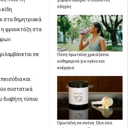
οδηγός
 είδη
ι στα δημητριακά.
 η φρουκτόζη στα
άρων.
εριλαμβάνεται σε
Πόση πρωτεΐνη χρειάζεσαι
καθημερινά για υγεία και
ενέργεια
πεισόδια και
δύο συστατικά
ου διαβήτη τύπου
Πρωτεΐνη σε σκόνη: Όλα όσα