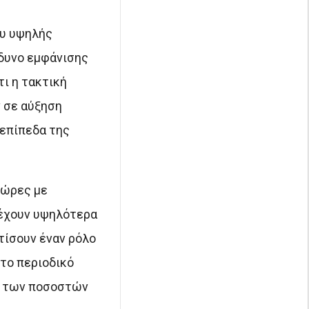
ου υψηλής
νδυνο εμφάνισης
τι η τακτική
 σε αύξηση
 επίπεδα της
χώρες με
 έχουν υψηλότερα
τίσουν έναν ρόλο
το περιοδικό
η των ποσοστών