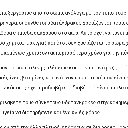
πεξεργασίας από το σώμα, ανάλογα με τον τύπο τους.
ρήγορα, οι σύνθετοι υδατάνθρακες χρειάζονται περισ
θερά επίπεδα σακχάρου στο αίμα. Αυτό έχει να κάνει μ
 χημικό… μακιγιάζ και έτσι δεν χρειάζεται το σώμα χ
, επομένως χρειάζονται περισσότερο χρόνο για την πέ
ν το ψωμί ολικής αλέσεως και το καστανό ρύζι, τα 
κές ίνες, βιταμίνες και ανόργανα συστατικά που είναι
ν κάποιος έχει προδιαβήτη, ή διαβήτη ή είναι απόλυτα
περιλάβετε τους σύνθετους υδατάνθρακες στην καθημε
γεία να διατηρήσετε και ένα υγιές βάρος.
ων από την άλλη πλευρά, υπάρχουν σε διάφορες μορφ