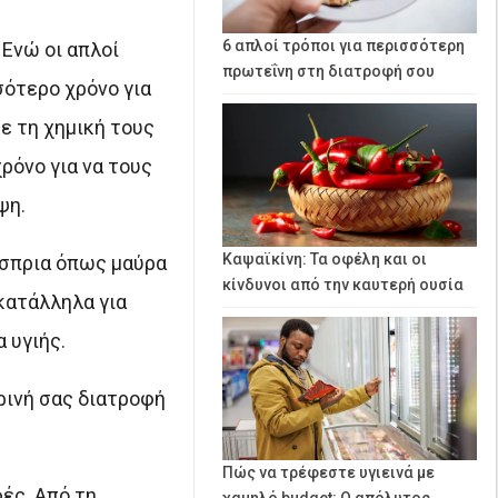
6 απλοί τρόποι για περισσότερη
 Ενώ οι απλοί
πρωτεΐνη στη διατροφή σου
σότερο χρόνο για
ε τη χημική τους
ρόνο για να τους
ψη.
Καψαϊκίνη: Τα οφέλη και οι
όσπρια όπως μαύρα
κίνδυνοι από την καυτερή ουσία
 κατάλληλα για
 υγιής.
ρινή σας διατροφή
Πώς να τρέφεστε υγιεινά με
ές. Από τη
χαμηλό budget: Ο απόλυτος