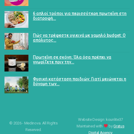
6 απλοί τρόποι για περισσότερη πρωτεΐνη στη
διατροφή…
Πώς να τρέφεστε υγιεινά με χαμηλό budget: Ο
απόλυτος…
Πρωτεΐνη σε σκόνη: Όλα όσα πρέπει να
γνωρίζετε πριν την…
Φυσική κατάσταση παιδιών: Γιατί μειώνεται η
δύναμη των…
Website Design: kounlite37
© 2026 - Medinova. All Rights
Maintained with
by
Gratus
Reserved.
Digital Agency