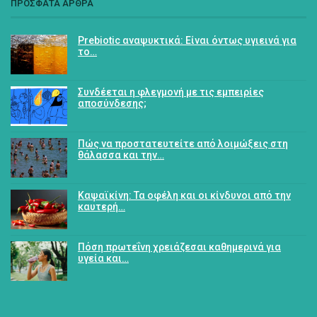
ΠΡΟΣΦΑΤΑ ΑΡΘΡΑ
Prebiotic αναψυκτικά: Είναι όντως υγιεινά για
το…
Συνδέεται η φλεγμονή με τις εμπειρίες
αποσύνδεσης;
Πώς να προστατευτείτε από λοιμώξεις στη
θάλασσα και την…
Καψαϊκίνη: Τα οφέλη και οι κίνδυνοι από την
καυτερή…
Πόση πρωτεΐνη χρειάζεσαι καθημερινά για
υγεία και…