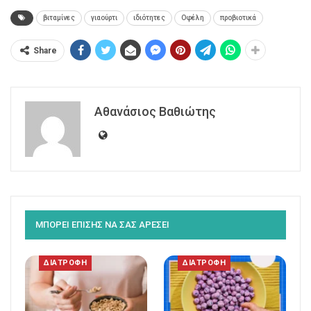
βιταμίνες
γιαούρτι
ιδιότητες
Οφέλη
προβιοτικά
Share
Αθανάσιος Βαθιώτης
ΜΠΟΡΕΙ ΕΠΙΣΗΣ ΝΑ ΣΑΣ ΑΡΕΣΕΙ
ΔΙΑΤΡΟΦΗ
ΔΙΑΤΡΟΦΗ