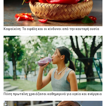
Καψαϊκίνη: Τα οφέλη και οι κίνδυνοι από την καυτερή ουσία
Πόση πρωτεΐνη χρειάζεσαι καθημερινά για υγεία και ενέργεια