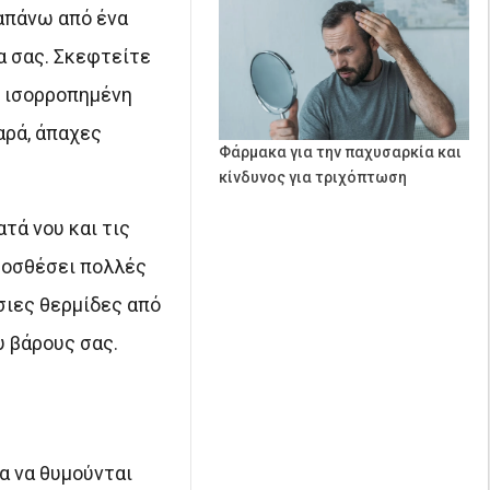
ραπάνω από ένα
ία σας. Σκεφτείτε
ι ισορροπημένη
αρά, άπαχες
Φάρμακα για την παχυσαρκία και
κίνδυνος για τριχόπτωση
τά νου και τις
προσθέσει πολλές
σιες θερμίδες από
υ βάρους σας.
α να θυμούνται