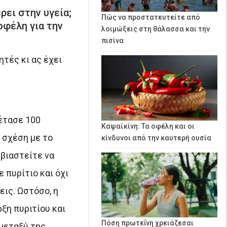
ρει στην υγεία;
Πώς να προστατευτείτε από
οφέλη για την
λοιμώξεις στη θάλασσα και την
πισίνα
τές κι ας έχει
ξέτασε 100
Καψαϊκίνη: Τα οφέλη και οι
 σχέση με το
κίνδυνοι από την καυτερή ουσία
 βιαστείτε να
 πυρίτιο και όχι
ις. Ωστόσο, η
ξη πυριτίου και
Πόση πρωτεΐνη χρειάζεσαι
μεταξύ της