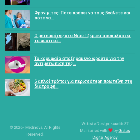
Φρονιμίτες: Πότε πρέπει να τους βγάλετε και
πότε να…
Ο μετεωρίτης στο Νιου Τζέρσεϊ αποκαλύπτει
τα μυστικά…
Το κορυφαίο αποξηραμένο φρούτο για την
αντιμετώπιση της…
6 απλοί τρόποι για περισσότερη πρωτεΐνη στη
διατροφή…
Website Design: kounlite37
© 2026 - Medinova. All Rights
Maintained with
by
Gratus
Reserved.
Digital Agency