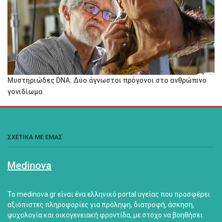
Μυστηριώδες DNA: Δύο άγνωστοι πρόγονοι στο ανθρώπινο
γονιδίωμα
ΣΧΕΤΙΚΑ ΜΕ ΕΜΑΣ
Medinova
Το medinova.gr είναι ένα ελληνικό portal υγείας που προσφέρει
αξιόπιστες πληροφορίες για πρόληψη, διατροφή, άσκηση,
ψυχολογία και οικογενειακή φροντίδα, με στόχο να βοηθήσει