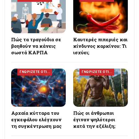
Πώς τα τραγούδια σε
Καυτερές πιπεριές και
βοηθούν να κάνεις
κίνδυνος καρκίνου: Τι
σωστά ΚΑΡΠΑ
ισχύει;
ΓΝΩΡΙΖΕΤΕ ΟΤΙ...
ΓΝΩΡΙΖΕΤΕ ΟΤΙ...
Αρχαία κύτταρα του
Πώς οι άνθρωποι
εγκεφάλου ελέγχουν
έγιναν ψηλότεροι
τη συγκέντρωση μας
κατά την εξέλιξη;