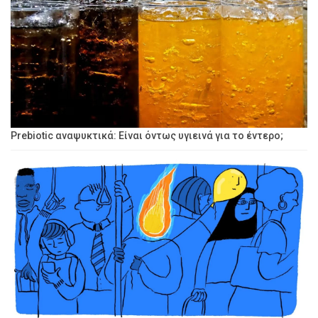
Prebiotic αναψυκτικά: Είναι όντως υγιεινά για το έντερο;