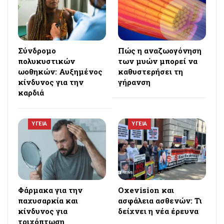
Σύνδρομο
Πώς η αναζωογόνηση
πολυκυστικών
των μυών μπορεί να
ωοθηκών: Αυξημένος
καθυστερήσει τη
κίνδυνος για την
γήρανση
καρδιά
ΥΓΕΙΑ
ΥΓΕΙΑ
Φάρμακα για την
Oxevision και
παχυσαρκία και
ασφάλεια ασθενών: Τι
κίνδυνος για
δείχνει η νέα έρευνα
τριχόπτωση