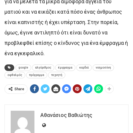
για να μελετά τα μικρά αιμοφόρα αγγεία του
ματιού και να εικάζει κατά πόσο ένας άνθρωπος
είναι καπνιστής ή έχει υπέρταση. Στην πορεία,
όμως, έγινε αντιληπτό ότι είναι δυνατό να
προβλεφθεί επίσης ο κίνδυνος για ένα έμφραγμα ή
ένα εγκεφαλικό.
google
αλγόριθμος
έμφραγμα
καρδιά
νοημοσύνη
οφθαλμός
πρόγραμμα
τεχνητή
Share
Αθανάσιος Βαθιώτης