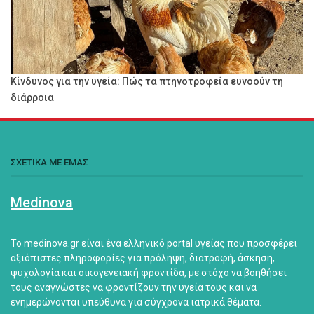
Κίνδυνος για την υγεία: Πώς τα πτηνοτροφεία ευνοούν τη
διάρροια
ΣΧΕΤΙΚΑ ΜΕ ΕΜΑΣ
Medinova
Το medinova.gr είναι ένα ελληνικό portal υγείας που προσφέρει
αξιόπιστες πληροφορίες για πρόληψη, διατροφή, άσκηση,
ψυχολογία και οικογενειακή φροντίδα, με στόχο να βοηθήσει
τους αναγνώστες να φροντίζουν την υγεία τους και να
ενημερώνονται υπεύθυνα για σύγχρονα ιατρικά θέματα.