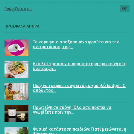
Γνωρίζετε ότι...
881
ΠΡΟΣΦΑΤΑ ΑΡΘΡΑ
Το κορυφαίο αποξηραμένο φρούτο για την
αντιμετώπιση της…
6 απλοί τρόποι για περισσότερη πρωτεΐνη στη
διατροφή…
Πώς να τρέφεστε υγιεινά με χαμηλό budget: Ο
απόλυτος…
Πρωτεΐνη σε σκόνη: Όλα όσα πρέπει να
γνωρίζετε πριν την…
Φυσική κατάσταση παιδιών: Γιατί μειώνεται η