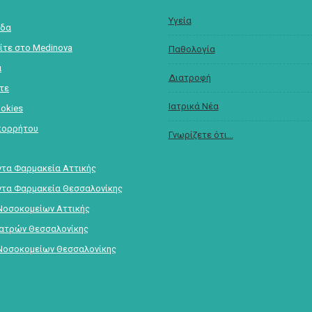
Υγεία
ίδα
ίτε στο Medinova
Παθολογία
α
Διατροφή
στε
Ιατρικά Νέα
ookies
πορρήτου
Γνωρίζετε ότι...
τα Φαρμακεία Αττικής
τα Φαρμακεία Θεσσαλονίκης
Νοσοκομείων Αττικής
Ιατρών Θεσσαλονίκης
Νοσοκομείων Θεσσαλονίκης