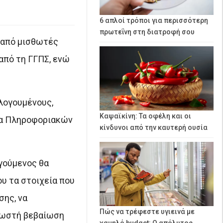
6 απλοί τρόποι για περισσότερη
πρωτεΐνη στη διατροφή σου
α από μισθωτές
από τη ΓΓΠΣ, ενώ
λογουμένους,
Καψαϊκίνη: Τα οφέλη και οι
εία Πληροφοριακών
κίνδυνοι από την καυτερή ουσία
γούμενος θα
υ τα στοιχεία που
σης, να
Πώς να τρέφεστε υγιεινά με
 σωστή βεβαίωση
χαμηλό budget: Ο απόλυτος