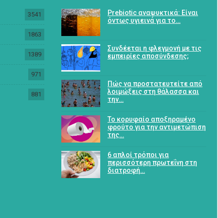
Prebiotic αναψυκτικά: Είναι
3541
όντως υγιεινά για το…
1863
Συνδέεται η φλεγμονή με τις
1389
εμπειρίες αποσύνδεσης;
971
Πώς να προστατευτείτε από
λοιμώξεις στη θάλασσα και
881
την…
Το κορυφαίο αποξηραμένο
φρούτο για την αντιμετώπιση
της…
6 απλοί τρόποι για
περισσότερη πρωτεΐνη στη
διατροφή…