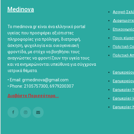
Medinova
Αρχική Σελ
Διαφημιστε
Το medinova.gr είναι ένα ελληνικό portal
Επικοινωνί
υγείας που προσφέρει αξιόπιστες
Ποιοι είμα
πληροφορίες για πρόληψη, διατροφή,
άσκηση, ψυχολογία και οικογενειακή
Πολιτική C
φροντίδα, με στόχο να βοηθήσει τους
Πολιτική Α
αναγνώστες να φροντίζουν την υγεία τους
και να ενημερώνονται υπεύθυνα για σύγχρονα
ιατρικά θέματα.
Εφημερεύον
• Email: grmedinova@gmail.com
Εφημερεύον
• Phone: 2105757300, 6979200307
Εφημερίες 
Διαβάστε Περισσότερα...
Εφημερίες 
Εφημερίες 