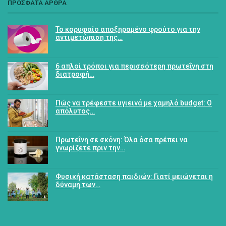
ΠΡΟΣΦΑΤΑ ΑΡΘΡΑ
Το κορυφαίο αποξηραμένο φρούτο για την
αντιμετώπιση της…
6 απλοί τρόποι για περισσότερη πρωτεΐνη στη
διατροφή…
Πώς να τρέφεστε υγιεινά με χαμηλό budget: Ο
απόλυτος…
Πρωτεΐνη σε σκόνη: Όλα όσα πρέπει να
γνωρίζετε πριν την…
Φυσική κατάσταση παιδιών: Γιατί μειώνεται η
δύναμη των…