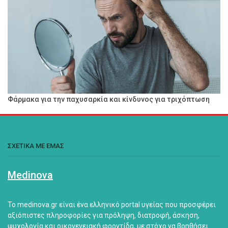
Φάρμακα για την παχυσαρκία και κίνδυνος για τριχόπτωση
ΣΧΕΤΙΚΑ ΜΕ ΕΜΑΣ
Medinova
Το medinova.gr είναι ένα ελληνικό portal υγείας που προσφέρει
αξιόπιστες πληροφορίες για πρόληψη, διατροφή, άσκηση,
ψυχολογία και οικογενειακή φροντίδα, με στόχο να βοηθήσει