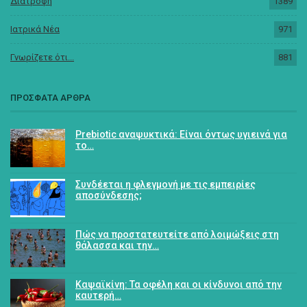
Διατροφή
1389
Ιατρικά Νέα
971
Γνωρίζετε ότι...
881
ΠΡΟΣΦΑΤΑ ΑΡΘΡΑ
Prebiotic αναψυκτικά: Είναι όντως υγιεινά για
το…
Συνδέεται η φλεγμονή με τις εμπειρίες
αποσύνδεσης;
Πώς να προστατευτείτε από λοιμώξεις στη
θάλασσα και την…
Καψαϊκίνη: Τα οφέλη και οι κίνδυνοι από την
καυτερή…