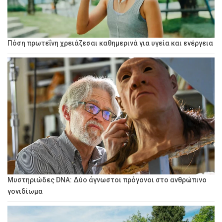
Πόση πρωτεΐνη χρειάζεσαι καθημερινά για υγεία και ενέργεια
Μυστηριώδες DNA: Δύο άγνωστοι πρόγονοι στο ανθρώπινο
γονιδίωμα