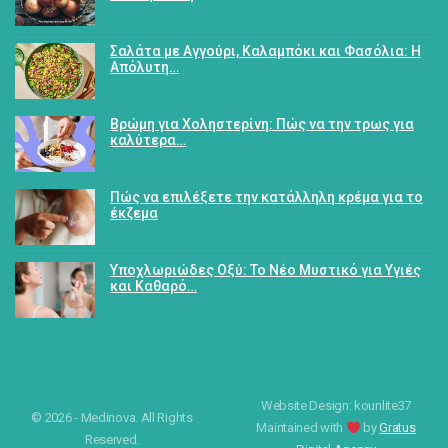
Σαλάτα με Αγγούρι, Καλαμπόκι και Φασόλια: Η
Απόλυτη…
Βρώμη για Χοληστερίνη: Πώς να την τρως για
καλύτερα…
Πώς να επιλέξετε την κατάλληλη κρέμα για το
έκζεμα
Υποχλωριώδες Οξύ: Το Νέο Μυστικό για Υγιές
και Καθαρό…
Website Design: kounlite37
© 2026 - Medinova. All Rights
Maintained with
by
Gratus
Reserved.