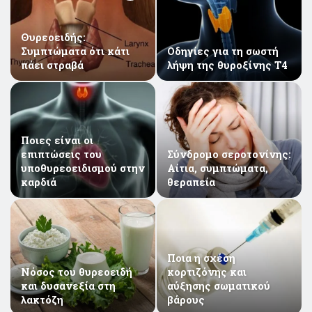
Θυρεοειδής:
Συμπτώματα ότι κάτι
Οδηγίες για τη σωστή
πάει στραβά
λήψη της θυροξίνης Τ4
Ποιες είναι οι
επιπτώσεις του
Σύνδρομο σεροτονίνης:
υποθυρεοειδισμού στην
Αίτια, συμπτώματα,
καρδιά
θεραπεία
Ποια η σχέση
Nόσος του θυρεοειδή
κορτιζόνης και
και δυσανεξία στη
αύξησης σωματικού
λακτόζη
βάρους