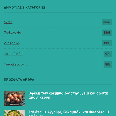
ΔΗΜΟΦΙΛΕΙΣ ΚΑΤΗΓΟΡΙΕΣ
Υγεία
3542
Παθολογία
1863
Διατροφή
1393
Ιατρικά Νέα
971
Γνωρίζετε ότι...
883
ΠΡΟΣΦΑΤΑ ΑΡΘΡΑ
Οφέλη των κρεμμυδιών στην υγεία και σωστή
αποθήκευση
Σαλάτα με Αγγούρι, Καλαμπόκι και Φασόλια: Η