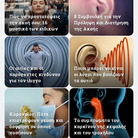
Πώς να προστατέψεις
8 Συμβουλές για την
την ακοή σου: 16
Πρόληψη και Διατήρηση
μυστικά των ειδικών
της Ακοής
Oι αιτίες και οι
Ποιοι μπορεί να είναι
παράγοντες κινδύνου
οι λόγοι που βουίζουν
για τον ίλιγγο
τα αυτιά
Κοροναϊός: Πότε
επιστρέφουν γεύση και
Τα συμπτώματα του
όσφρηση σε όσους
καρκίνου της κεφαλής
νοσήσουν
και του τραχήλου