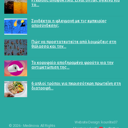
Prebiotic αναψυκτικά: Είναι όντως υγιεινά για
το…
Συνδέεται η φλεγμονή με τις εμπειρίες
αποσύνδεσης;
Πώς να προστατευτείτε από λοιμώξεις στη
θάλασσα και την…
Το κορυφαίο αποξηραμένο φρούτο για την
αντιμετώπιση της…
6 απλοί τρόποι για περισσότερη πρωτεΐνη στη
διατροφή…
Website Design: kounlite37
© 2026 - Medinova. All Rights