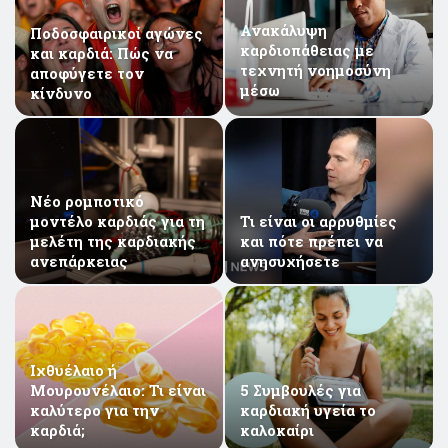
Ανακάλυψη
Ποδοσφαιρικοί αγώνες
καρδιοπάθειας με
και καρδιά: Πώς να
τεχνητή νοημοσύνη
αποφύγετε τον
μέσω
κίνδυνο
καρδιογραφήματος
Νέο ρομποτικό
μοντέλο καρδιάς για τη
Τι είναι οι αρρυθμίες
μελέτη της καρδιακής
και πότε πρέπει να
ανεπάρκειας
ανησυχήσετε
Iχθυέλαιο ή
Μουρουνέλαιο: Τι είναι
5 Συμβουλές για
καλύτερο για την
καρδιακή υγεία το
καρδιά;
καλοκαίρι