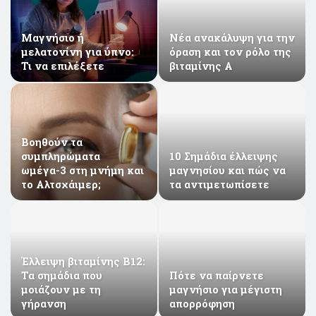
Μαγνήσιο ή
Νέα ανακάλυψη για την
μελατονίνη για ύπνο:
όραση και τον ρόλο της
Τι να επιλέξετε
βιταμίνης Α
Βοηθούν τα
συμπληρώματα
10 Σημάδια έλλειψης
ωμέγα-3 στη μνήμη και
μαγνησίου και πώς να
το Αλτσχάιμερ;
τα αντιμετωπίσετε
Έλλειψη βιταμίνης Β12:
Τα σημάδια που
Πότε να παίρνετε
μοιάζουν με τη
μαγνήσιο για μέγιστη
γήρανση
απορρόφηση