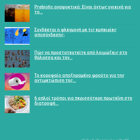
Prebiotic αναψυκτικά: Είναι όντως υγιεινά για
το…
Συνδέεται η φλεγμονή με τις εμπειρίες
αποσύνδεσης;
Πώς να προστατευτείτε από λοιμώξεις στη
θάλασσα και την…
Το κορυφαίο αποξηραμένο φρούτο για την
αντιμετώπιση της…
6 απλοί τρόποι για περισσότερη πρωτεΐνη στη
διατροφή…