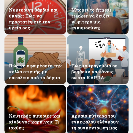
Νυχτερινή βάρδια και
Μπορεί το fitness
ύπνος: Πώς να
tracker να δείξει
προστατέψετε την
νωρίτερα μια
υγεία σας
εγκυμοσύνη;
Πώς να αφαιρέσετε την
Πώς τα τραγούδια σε
κόλλα στιγμής με
βοηθούν να κάνεις
ασφάλεια από το δέρμα
σωστά ΚΑΡΠΑ
Καυτερές πιπεριές και
Αρχαία κύτταρα του
κίνδυνος καρκίνου: Τι
εγκεφάλου ελέγχουν
ισχύει;
τη συγκέντρωση μας