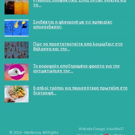
Prebiotic αναψυκτικά: Είναι όντως υγιεινά για
το…
Συνδέεται η φλεγμονή με τις εμπειρίες
αποσύνδεσης;
Πώς να προστατευτείτε από λοιμώξεις στη
θάλασσα και την…
Το κορυφαίο αποξηραμένο φρούτο για την
αντιμετώπιση της…
6 απλοί τρόποι για περισσότερη πρωτεΐνη στη
διατροφή…
Website Design: kounlite37
© 2026 - Medinova. All Rights