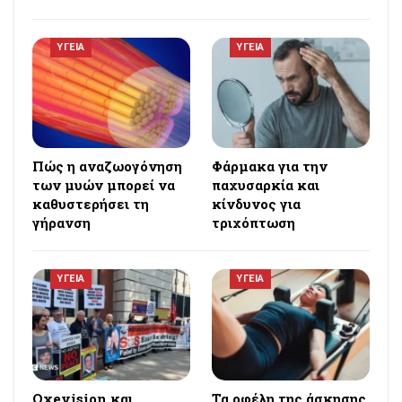
ΥΓΕΙΑ
ΥΓΕΙΑ
Πώς η αναζωογόνηση
Φάρμακα για την
των μυών μπορεί να
παχυσαρκία και
καθυστερήσει τη
κίνδυνος για
γήρανση
τριχόπτωση
ΥΓΕΙΑ
ΥΓΕΙΑ
Oxevision και
Τα οφέλη της άσκησης