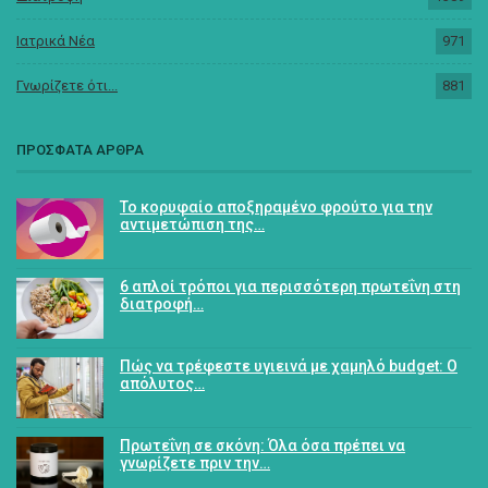
Ιατρικά Νέα
971
Γνωρίζετε ότι...
881
ΠΡΟΣΦΑΤΑ ΑΡΘΡΑ
Το κορυφαίο αποξηραμένο φρούτο για την
αντιμετώπιση της…
6 απλοί τρόποι για περισσότερη πρωτεΐνη στη
διατροφή…
Πώς να τρέφεστε υγιεινά με χαμηλό budget: Ο
απόλυτος…
Πρωτεΐνη σε σκόνη: Όλα όσα πρέπει να
γνωρίζετε πριν την…