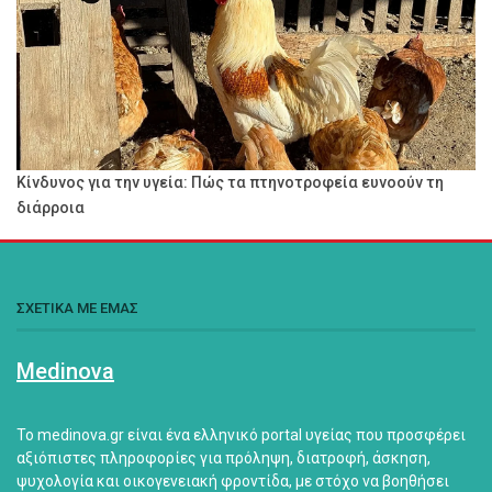
Κίνδυνος για την υγεία: Πώς τα πτηνοτροφεία ευνοούν τη
διάρροια
ΣΧΕΤΙΚΑ ΜΕ ΕΜΑΣ
Medinova
Το medinova.gr είναι ένα ελληνικό portal υγείας που προσφέρει
αξιόπιστες πληροφορίες για πρόληψη, διατροφή, άσκηση,
ψυχολογία και οικογενειακή φροντίδα, με στόχο να βοηθήσει