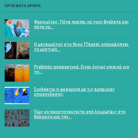
ΠΡΟΣΦΑΤΑ ΑΡΘΡΑ
Φρονιμίτες: Πότε πρέπει να τους βγάλετε και
πότε να…
Ο μετεωρίτης στο Νιου Τζέρσεϊ αποκαλύπτει
τα μυστικά…
Prebiotic αναψυκτικά: Είναι όντως υγιεινά για
το…
Συνδέεται η φλεγμονή με τις εμπειρίες
αποσύνδεσης;
Πώς να προστατευτείτε από λοιμώξεις στη
θάλασσα και την…