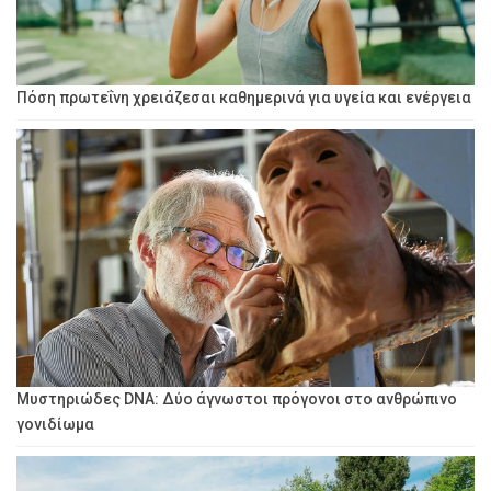
Πόση πρωτεΐνη χρειάζεσαι καθημερινά για υγεία και ενέργεια
Μυστηριώδες DNA: Δύο άγνωστοι πρόγονοι στο ανθρώπινο
γονιδίωμα