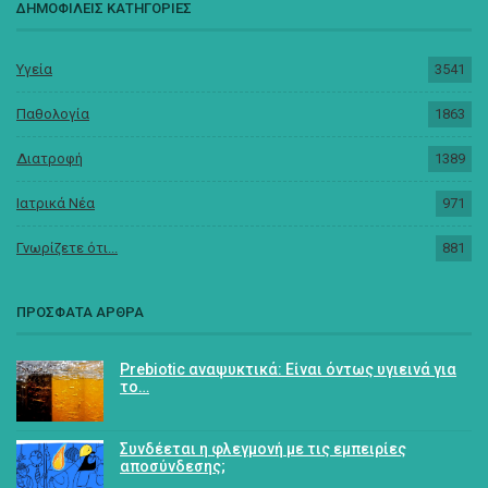
ΔΗΜΟΦΙΛΕΙΣ ΚΑΤΗΓΟΡΙΕΣ
Υγεία
3541
Παθολογία
1863
Διατροφή
1389
Ιατρικά Νέα
971
Γνωρίζετε ότι...
881
ΠΡΟΣΦΑΤΑ ΑΡΘΡΑ
Prebiotic αναψυκτικά: Είναι όντως υγιεινά για
το…
Συνδέεται η φλεγμονή με τις εμπειρίες
αποσύνδεσης;