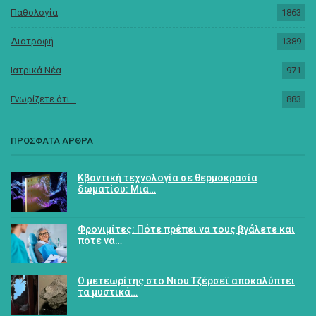
Παθολογία
1863
Διατροφή
1389
Ιατρικά Νέα
971
Γνωρίζετε ότι...
883
ΠΡΟΣΦΑΤΑ ΑΡΘΡΑ
Κβαντική τεχνολογία σε θερμοκρασία
δωματίου: Μια…
Φρονιμίτες: Πότε πρέπει να τους βγάλετε και
πότε να…
Ο μετεωρίτης στο Νιου Τζέρσεϊ αποκαλύπτει
τα μυστικά…