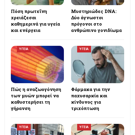
Πόση πρωτεΐνη
Μυστηριώδες DNA:
χρειάζεσαι
Δύο άγνωστοι
καθημερινά για υγεία
πρόγονοι στο
και ενέργεια
ανθρώπινο γονιδίωμα
ΥΓΕΙΑ
ΥΓΕΙΑ
Πώς η αναζωογόνηση
Φάρμακα για την
των μυών μπορεί να
παχυσαρκία και
καθυστερήσει τη
κίνδυνος για
γήρανση
τριχόπτωση
ΥΓΕΙΑ
ΥΓΕΙΑ