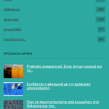
Παθολογία
1863
Διατροφή
1389
Ιατρικά Νέα
971
Γνωρίζετε ότι...
881
ΠΡΟΣΦΑΤΑ ΑΡΘΡΑ
Prebiotic αναψυκτικά: Είναι όντως υγιεινά για
το…
Συνδέεται η φλεγμονή με τις εμπειρίες
αποσύνδεσης;
Πώς να προστατευτείτε από λοιμώξεις στη
θάλασσα και την…