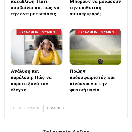
κατάθλιψη: Γιατί
Μπορούν να μειώσουν
συμβαίνει και πώς να
την επιθετική
την αντιμετωπίσεις
συμπεριφορά;
ΨΥΧΟΛΟΓΙΑ - ΨΥΧΙΚΗ ΥΓΕΙΑ
ΨΥΧΟΛΟΓΙΑ - ΨΥΧΙΚΗ ΥΓΕΙΑ
Ανάλυση και
Πρώην
παράλυση: Πώς να
ποδοσφαιριστές και
πάρετε ξανά τον
κίνδυνοι για την
έλεγχο
ψυχική υγεία
ΠΡΟΗΓΟΥΜΕΝΗ
ΕΠΟΜΕΝΗ