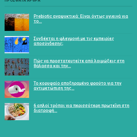
ΠΡΟΣΦΑΤΑ ΑΡΘΡΑ
Prebiotic αναψυκτικά: Είναι όντως υγιεινά για
το…
Συνδέεται η φλεγμονή με τις εμπειρίες
αποσύνδεσης;
Πώς να προστατευτείτε από λοιμώξεις στη
θάλασσα και την…
Το κορυφαίο αποξηραμένο φρούτο για την
αντιμετώπιση της…
6 απλοί τρόποι για περισσότερη πρωτεΐνη στη
διατροφή…