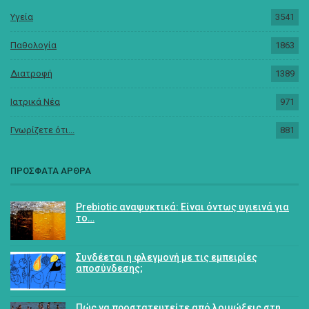
Υγεία
3541
Παθολογία
1863
Διατροφή
1389
Ιατρικά Νέα
971
Γνωρίζετε ότι...
881
ΠΡΟΣΦΑΤΑ ΑΡΘΡΑ
Prebiotic αναψυκτικά: Είναι όντως υγιεινά για
το…
Συνδέεται η φλεγμονή με τις εμπειρίες
αποσύνδεσης;
Πώς να προστατευτείτε από λοιμώξεις στη