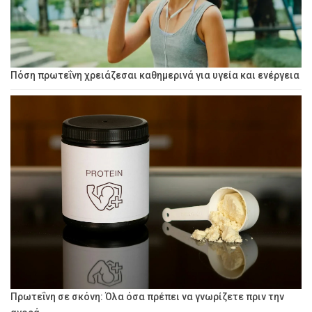
Πόση πρωτεΐνη χρειάζεσαι καθημερινά για υγεία και ενέργεια
Πρωτεΐνη σε σκόνη: Όλα όσα πρέπει να γνωρίζετε πριν την