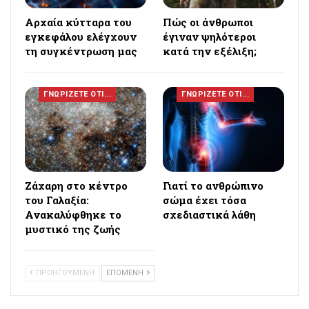
Αρχαία κύτταρα του
Πώς οι άνθρωποι
εγκεφάλου ελέγχουν
έγιναν ψηλότεροι
τη συγκέντρωση μας
κατά την εξέλιξη;
ΓΝΩΡΙΖΕΤΕ ΟΤΙ...
ΓΝΩΡΙΖΕΤΕ ΟΤΙ...
Ζάχαρη στο κέντρο
Γιατί το ανθρώπινο
του Γαλαξία:
σώμα έχει τόσα
Ανακαλύφθηκε το
σχεδιαστικά λάθη
μυστικό της ζωής
ΠΡΟΗΓΟΥΜΕΝΗ
ΕΠΟΜΕΝΗ