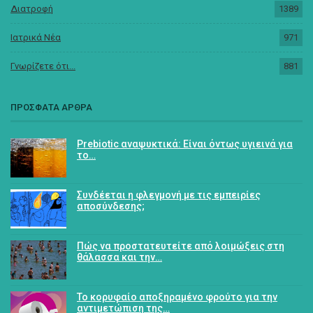
Διατροφή
1389
Ιατρικά Νέα
971
Γνωρίζετε ότι...
881
ΠΡΟΣΦΑΤΑ ΑΡΘΡΑ
Prebiotic αναψυκτικά: Είναι όντως υγιεινά για
το…
Συνδέεται η φλεγμονή με τις εμπειρίες
αποσύνδεσης;
Πώς να προστατευτείτε από λοιμώξεις στη
θάλασσα και την…
Το κορυφαίο αποξηραμένο φρούτο για την
αντιμετώπιση της…