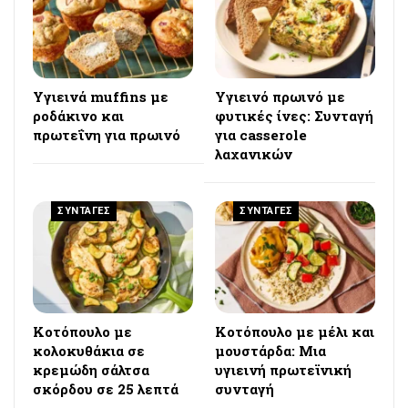
Υγιεινά muffins με
Υγιεινό πρωινό με
ροδάκινο και
φυτικές ίνες: Συνταγή
πρωτεΐνη για πρωινό
για casserole
λαχανικών
ΣΥΝΤΑΓΕΣ
ΣΥΝΤΑΓΕΣ
Κοτόπουλο με
Κοτόπουλο με μέλι και
κολοκυθάκια σε
μουστάρδα: Μια
κρεμώδη σάλτσα
υγιεινή πρωτεϊνική
σκόρδου σε 25 λεπτά
συνταγή