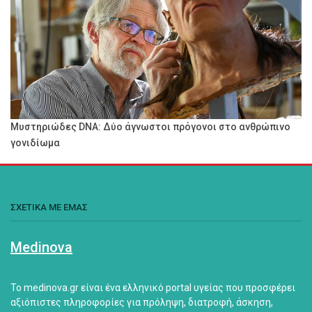
Μυστηριώδες DNA: Δύο άγνωστοι πρόγονοι στο ανθρώπινο
γονιδίωμα
ΣΧΕΤΙΚΑ ΜΕ ΕΜΑΣ
Medinova
Το medinova.gr είναι ένα ελληνικό portal υγείας που προσφέρει
αξιόπιστες πληροφορίες για πρόληψη, διατροφή, άσκηση,