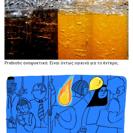
Prebiotic αναψυκτικά: Είναι όντως υγιεινά για το έντερο;