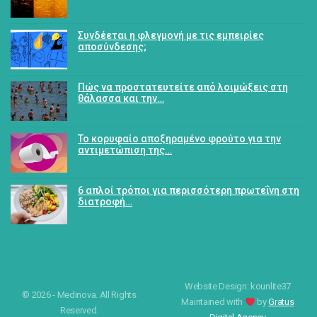
Συνδέεται η φλεγμονή με τις εμπειρίες
αποσύνδεσης;
Πώς να προστατευτείτε από λοιμώξεις στη
θάλασσα και την…
Το κορυφαίο αποξηραμένο φρούτο για την
αντιμετώπιση της…
6 απλοί τρόποι για περισσότερη πρωτεΐνη στη
διατροφή…
Website Design: kounlite37
© 2026 - Medinova. All Rights
Maintained with
by
Gratus
Reserved.