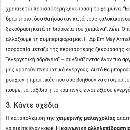
χρειάζεται περισσότερη ξεκούραση το χειμώνα. “Εί
δραστήριοι όσο θα ήσασταν κατά τους καλοκαιρινού
ξεκούραση κατά τη διάρκεια του χειμώνα”, λέει. Όπω
αλλάξουμε τη συμπεριφορά μας. Η Δρ Em May Armstro
ισορροπία μεταξύ της περισσότερης ξεκούρασης και
“ενεργητική αδράνεια” – συνδυάζοντας έναν πιο α
μας κρατούν πνευματικά ενεργούς. Αυτό θα μπορού
ρούχων ή πρακτικές που σας βοηθούν να ετοιμαστείτ
πούμε, τα ταξίδια ή το κάμπινγκ, είναι εξίσου ενερ
3. Κάντε σχέδια
Η καταπολέμιση της
χειμερινής μελαγχολίας
απαιτ
να πιείτε έναν καφέ.
Η κοινωνική αλληλεπίδραση εί