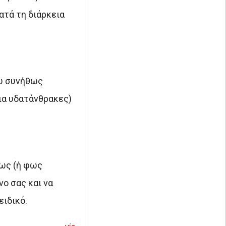
ατά τη διάρκεια
ου συνήθως
για υδατάνθρακες)
φως (ή φως
νο σας και να
ειδικό.