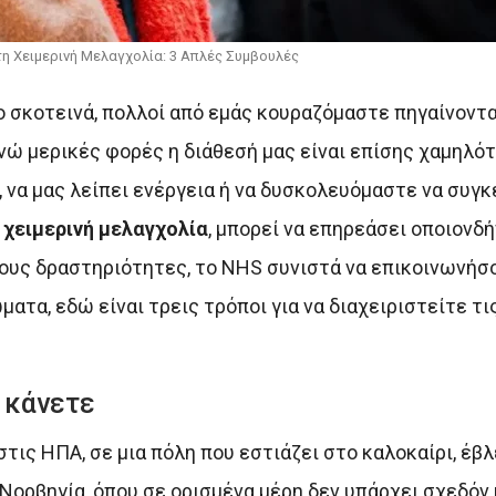
η Χειμερινή Μελαγχολία: 3 Απλές Συμβουλές
ο σκοτεινά, πολλοί από εμάς κουραζόμαστε πηγαίνοντα
νώ μερικές φορές η διάθεσή μας είναι επίσης χαμηλότ
 να μας λείπει ενέργεια ή να δυσκολευόμαστε να συγ
ς
χειμερινή μελαγχολία
, μπορεί να επηρεάσει οποιονδή
ους δραστηριότητες, το NHS συνιστά να επικοινωνήσο
ματα, εδώ είναι τρεις τρόποι για να διαχειριστείτε τ
 κάνετε
στις ΗΠΑ, σε μια πόλη που εστιάζει στο καλοκαίρι, έβ
 Νορβηγία, όπου σε ορισμένα μέρη δεν υπάρχει σχεδό