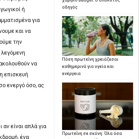
οδηγός
γωγικοί ή
αμματισμένα για
νουμε και να
ρούμε την
η λεγόμενη
Πόση πρωτεΐνη χρειάζεσαι
ξακολουθούν να
καθημερινά για υγεία και
 η επισκευή
ενέργεια
σο ενεργό όσο, ας
 αν είναι απλά για
Πρωτεΐνη σε σκόνη: Όλα όσα
κδρομή, ένα