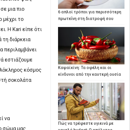
σε μια πιο
6 απλοί τρόποι για περισσότερη
ρ μέχρι το
πρωτεΐνη στη διατροφή σου
ι. Η Kari είπε ότι
 τη διάρκεια
να περιλαμβάνει
νά εστιάζουμε
Καψαϊκίνη: Τα οφέλη και οι
 ολόκληρος κόσμος
κίνδυνοι από την καυτερή ουσία
στή σοκολάτα
ί να
Πώς να τρέφεστε υγιεινά με
ο σώμα μας
χαμηλό budget: Ο απόλυτος