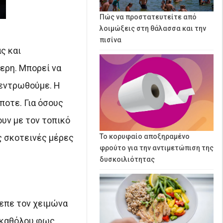
Πώς να προστατευτείτε από
λοιμώξεις στη θάλασσα και την
πισίνα
ς και
ερη. Μπορεί να
κεντρωθούμε. Η
ποτε. Για όσους
υν με τον τοπικό
ις σκοτεινές μέρες
Το κορυφαίο αποξηραμένο
φρούτο για την αντιμετώπιση της
δυσκοιλιότητας
λεπε τον χειμώνα
ν καθόλου φως