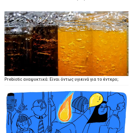
Prebiotic αναψυκτικά: Είναι όντως υγιεινά για το έντερο;