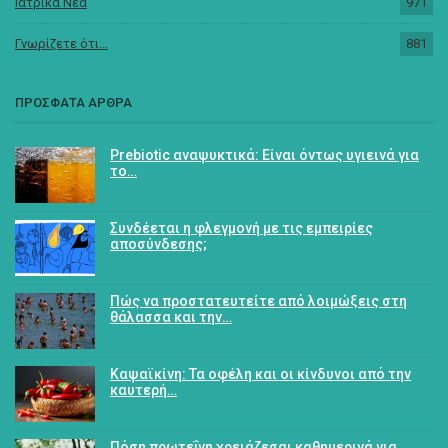
Ιατρικά Νέα
971
Γνωρίζετε ότι...
881
ΠΡΟΣΦΑΤΑ ΑΡΘΡΑ
Prebiotic αναψυκτικά: Είναι όντως υγιεινά για
το…
Συνδέεται η φλεγμονή με τις εμπειρίες
αποσύνδεσης;
Πώς να προστατευτείτε από λοιμώξεις στη
θάλασσα και την…
Καψαϊκίνη: Τα οφέλη και οι κίνδυνοι από την
καυτερή…
Πόση πρωτεΐνη χρειάζεσαι καθημερινά για