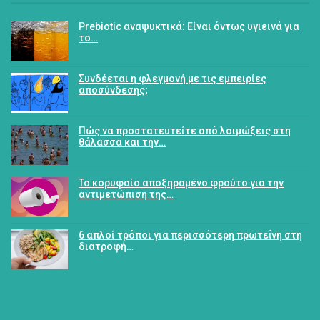
Prebiotic αναψυκτικά: Είναι όντως υγιεινά για
το…
Συνδέεται η φλεγμονή με τις εμπειρίες
αποσύνδεσης;
Πώς να προστατευτείτε από λοιμώξεις στη
θάλασσα και την…
Το κορυφαίο αποξηραμένο φρούτο για την
αντιμετώπιση της…
6 απλοί τρόποι για περισσότερη πρωτεΐνη στη
διατροφή…