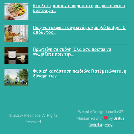
6 απλοί τρόποι για περισσότερη πρωτεΐνη στη
διατροφή…
Πώς να τρέφεστε υγιεινά με χαμηλό budget: Ο
απόλυτος…
Πρωτεΐνη σε σκόνη: Όλα όσα πρέπει να
γνωρίζετε πριν την…
Φυσική κατάσταση παιδιών: Γιατί μειώνεται η
δύναμη των…
Website Design: kounlite37
© 2026 - Medinova. All Rights
Maintained with
by
Gratus
Reserved.
Digital Agency