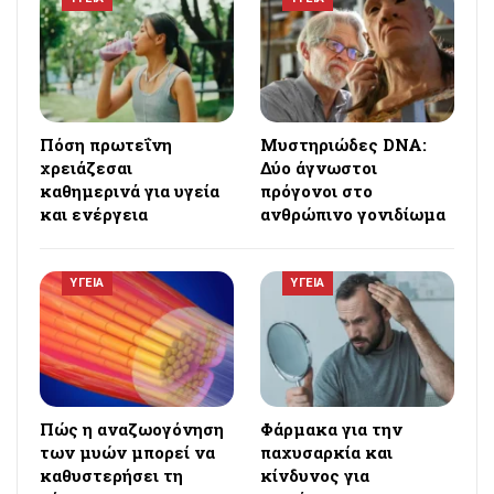
Πόση πρωτεΐνη
Μυστηριώδες DNA:
χρειάζεσαι
Δύο άγνωστοι
καθημερινά για υγεία
πρόγονοι στο
και ενέργεια
ανθρώπινο γονιδίωμα
ΥΓΕΙΑ
ΥΓΕΙΑ
Πώς η αναζωογόνηση
Φάρμακα για την
των μυών μπορεί να
παχυσαρκία και
καθυστερήσει τη
κίνδυνος για