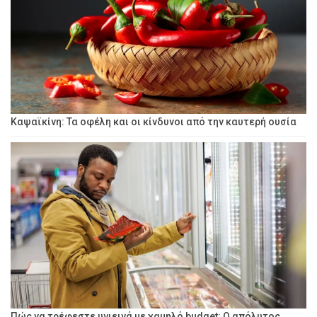
Καψαϊκίνη: Τα οφέλη και οι κίνδυνοι από την καυτερή ουσία
Πώς να τρέφεστε υγιεινά με χαμηλό budget: Ο απόλυτος