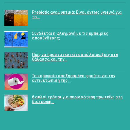
Prebiotic αναψυκτικά: Είναι όντως υγιεινά για
το…
Συνδέεται η φλεγμονή με τις εμπειρίες
αποσύνδεσης;
Πώς να προστατευτείτε από λοιμώξεις στη
θάλασσα και την…
Το κορυφαίο αποξηραμένο φρούτο για την
αντιμετώπιση της…
6 απλοί τρόποι για περισσότερη πρωτεΐνη στη
διατροφή…