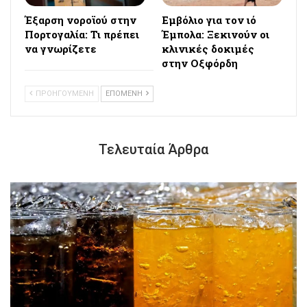
Έξαρση νοροϊού στην
Εμβόλιο για τον ιό
Πορτογαλία: Τι πρέπει
Έμπολα: Ξεκινούν οι
να γνωρίζετε
κλινικές δοκιμές
στην Οξφόρδη
ΠΡΟΗΓΟΥΜΕΝΗ
ΕΠΟΜΕΝΗ
Τελευταία Άρθρα