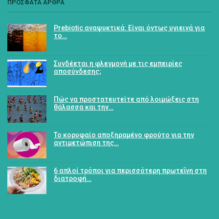
ΠΡΟΣΦΑΤΑ ΑΡΘΡΑ
Prebiotic αναψυκτικά: Είναι όντως υγιεινά για
το…
Συνδέεται η φλεγμονή με τις εμπειρίες
αποσύνδεσης;
Πώς να προστατευτείτε από λοιμώξεις στη
θάλασσα και την…
Το κορυφαίο αποξηραμένο φρούτο για την
αντιμετώπιση της…
6 απλοί τρόποι για περισσότερη πρωτεΐνη στη
διατροφή…