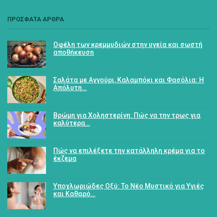
ΠΡΟΣΦΑΤΑ ΑΡΘΡΑ
Οφέλη των κρεμμυδιών στην υγεία και σωστή
αποθήκευση
Σαλάτα με Αγγούρι, Καλαμπόκι και Φασόλια: Η
Απόλυτη…
Βρώμη για Χοληστερίνη: Πώς να την τρως για
καλύτερα…
Πώς να επιλέξετε την κατάλληλη κρέμα για το
έκζεμα
Υποχλωριώδες Οξύ: Το Νέο Μυστικό για Υγιές
και Καθαρό…