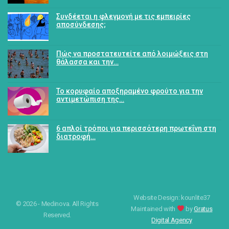
Συνδέεται η φλεγμονή με τις εμπειρίες
αποσύνδεσης;
Πώς να προστατευτείτε από λοιμώξεις στη
θάλασσα και την…
Το κορυφαίο αποξηραμένο φρούτο για την
αντιμετώπιση της…
6 απλοί τρόποι για περισσότερη πρωτεΐνη στη
διατροφή…
Website Design: kounlite37
© 2026 - Medinova. All Rights
Maintained with
by
Gratus
Reserved.
Digital Agency