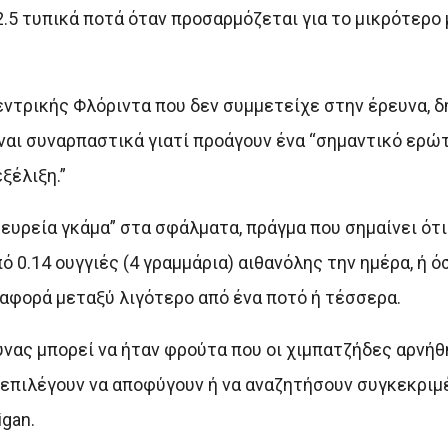
2.5 τυπικά ποτά όταν προσαρμόζεται για το μικρότερ
Κεντρικής Φλόριντα που δεν συμμετείχε στην έρευνα, 
ναι συναρπαστικά γιατί προάγουν ένα “σημαντικό ερώ
ξέλιξη.”
ύ ευρεία γκάμα” στα σφάλματα, πράγμα που σημαίνει ότι
 0.14 ουγγιές (4 γραμμάρια) αιθανόλης την ημέρα, ή ό
ιαφορά μεταξύ λιγότερο από ένα ποτό ή τέσσερα.
υνας μπορεί να ήταν φρούτα που οι χιμπατζήδες αρνήθ
ς επιλέγουν να αποφύγουν ή να αναζητήσουν συγκεκρι
gan.