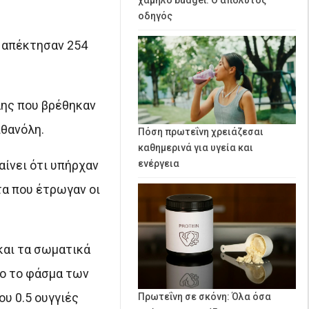
οδηγός
 απέκτησαν 254
λης που βρέθηκαν
ιθανόλη.
Πόση πρωτεΐνη χρειάζεσαι
καθημερινά για υγεία και
ίνει ότι υπήρχαν
ενέργεια
τα που έτρωγαν οι
και τα σωματικά
λο το φάσμα των
υ 0.5 ουγγιές
Πρωτεΐνη σε σκόνη: Όλα όσα