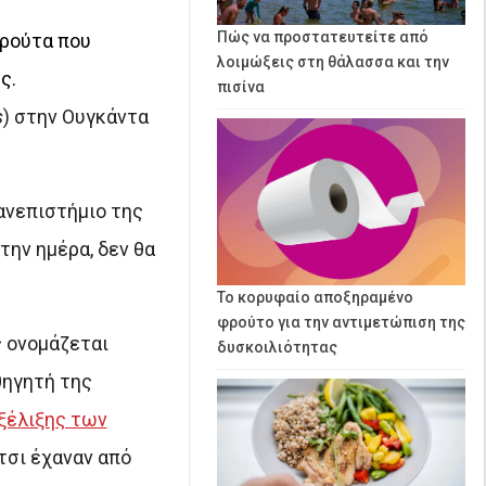
Πώς να προστατευτείτε από
φρούτα που
λοιμώξεις στη θάλασσα και την
ς.
πισίνα
s
) στην Ουγκάντα
ανεπιστήμιο της
την ημέρα, δεν θα
Το κορυφαίο αποξηραμένο
φρούτο για την αντιμετώπιση της
ς ονομάζεται
δυσκοιλιότητας
θηγητή της
ξέλιξης των
τσι έχαναν από