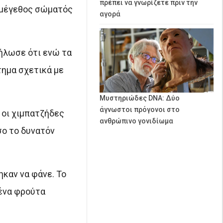
πρέπει να γνωρίζετε πριν την
ο μέγεθος σώματός
αγορά
δήλωσε ότι ενώ τα
τημα σχετικά με
Μυστηριώδες DNA: Δύο
άγνωστοι πρόγονοι στο
 οι χιμπατζήδες
ανθρώπινο γονιδίωμα
σο το δυνατόν
ηκαν να φάνε. Το
μένα φρούτα