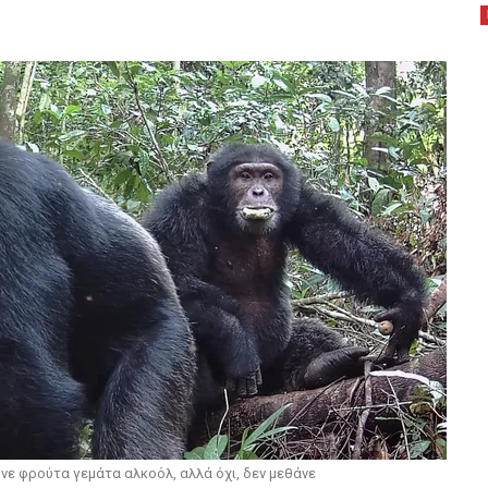
νε φρούτα γεμάτα αλκοόλ, αλλά όχι, δεν μεθάνε