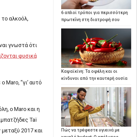
6 απλοί τρόποι για περισσότερη
 το αλκοόλ,
πρωτεΐνη στη διατροφή σου
ναι γνωστά ότι
άζονται φυσικά
Καψαϊκίνη: Τα οφέλη και οι
κίνδυνοι από την καυτερή ουσία
 Maro, “γι’ αυτό
η, ο Maro και η
ιμπατζήδες Taï
 μεταξύ 2017 και
Πώς να τρέφεστε υγιεινά με
χαμηλό budget: Ο απόλυτος