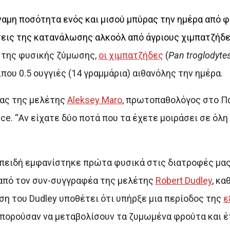
ναμη ποσότητα ενός και μισού μπύρας την ημέρα από 
εις της κατανάλωσης αλκοόλ από άγριους χιμπατζήδε
ι της φυσικής ζύμωσης,
οι χιμπατζήδες
(
Pan troglodyte
ου 0.5 ουγγιές (14 γραμμάρια) αιθανόλης την ημέρα.
έας της μελέτης
Aleksey Maro
, πρωτοπαθολόγος στο Π
nce. “Αν είχατε δύο ποτά που τα έχετε μοιράσει σε όλη 
 επειδή εμφανίστηκε πρώτα φυσικά στις διατροφές μα
 από τον συν-συγγραφέα της μελέτης
Robert Dudley
, κα
ση του Dudley υποθέτει ότι υπήρξε μια περίοδος της
ε
 μπορούσαν να μεταβολίσουν τα ζυμωμένα φρούτα και έ