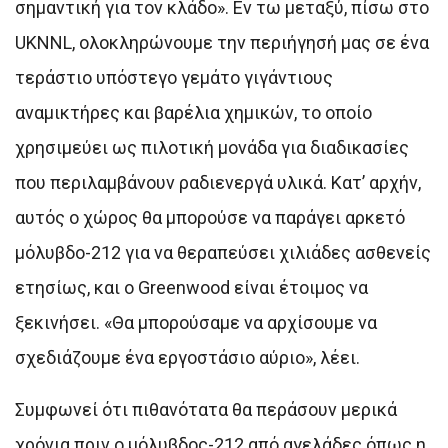
σημαντική για τον κλάδο». Εν τω μεταξύ, πίσω στο
UKNNL, ολοκληρώνουμε την περιήγησή μας σε ένα
τεράστιο υπόστεγο γεμάτο γιγάντιους
αναμικτήρες και βαρέλια χημικών, το οποίο
χρησιμεύει ως πιλοτική μονάδα για διαδικασίες
που περιλαμβάνουν ραδιενεργά υλικά. Κατ’ αρχήν,
αυτός ο χώρος θα μπορούσε να παράγει αρκετό
μόλυβδο-212 για να θεραπεύσει χιλιάδες ασθενείς
ετησίως, και ο Greenwood είναι έτοιμος να
ξεκινήσει. «Θα μπορούσαμε να αρχίσουμε να
σχεδιάζουμε ένα εργοστάσιο αύριο», λέει.
Συμφωνεί ότι πιθανότατα θα περάσουν μερικά
χρόνια πριν ο μόλυβδος-212 από αγελάδες όπως η