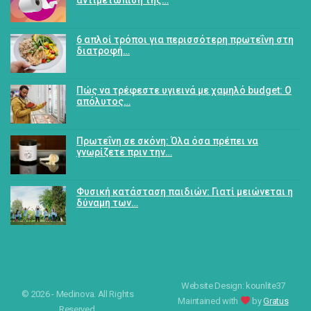
6 απλοί τρόποι για περισσότερη πρωτεΐνη στη
διατροφή…
Πώς να τρέφεστε υγιεινά με χαμηλό budget: Ο
απόλυτος…
Πρωτεΐνη σε σκόνη: Όλα όσα πρέπει να
γνωρίζετε πριν την…
Φυσική κατάσταση παιδιών: Γιατί μειώνεται η
δύναμη των…
Website Design: kounlite37
© 2026 - Medinova. All Rights
Maintained with
by
Gratus
Reserved.