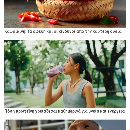
Καψαϊκίνη: Τα οφέλη και οι κίνδυνοι από την καυτερή ουσία
Πόση πρωτεΐνη χρειάζεσαι καθημερινά για υγεία και ενέργεια