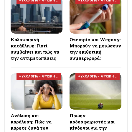
ΨΥΧΟΛΟΓΙΑ - ΨΥΧΙΚΗ ΥΓΕΙΑ
ΨΥΧΟΛΟΓΙΑ - ΨΥΧΙΚΗ ΥΓΕΙΑ
Καλοκαιρινή
Ozempic και Wegovy:
κατάθλιψη: Γιατί
Μπορούν να μειώσουν
συμβαίνει και πώς να
την επιθετική
την αντιμετωπίσεις
συμπεριφορά;
ΨΥΧΟΛΟΓΙΑ - ΨΥΧΙΚΗ ΥΓΕΙΑ
ΨΥΧΟΛΟΓΙΑ - ΨΥΧΙΚΗ ΥΓΕΙΑ
Ανάλυση και
Πρώην
παράλυση: Πώς να
ποδοσφαιριστές και
πάρετε ξανά τον
κίνδυνοι για την