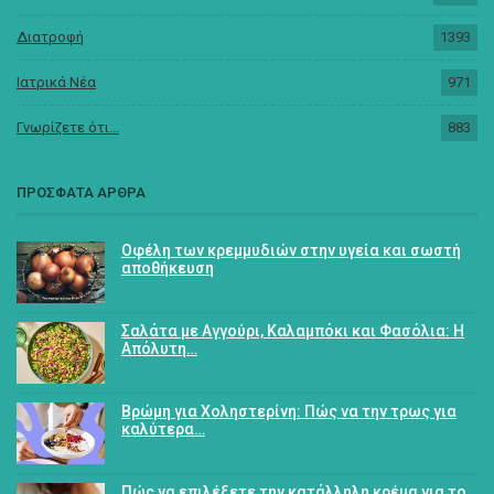
Διατροφή
1393
Ιατρικά Νέα
971
Γνωρίζετε ότι...
883
ΠΡΟΣΦΑΤΑ ΑΡΘΡΑ
Οφέλη των κρεμμυδιών στην υγεία και σωστή
αποθήκευση
Σαλάτα με Αγγούρι, Καλαμπόκι και Φασόλια: Η
Απόλυτη…
Βρώμη για Χοληστερίνη: Πώς να την τρως για
καλύτερα…
Πώς να επιλέξετε την κατάλληλη κρέμα για το