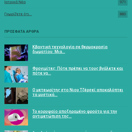
Ιατρικά Νέα
971
Γνωρίζετε ότι...
883
ΠΡΟΣΦΑΤΑ ΑΡΘΡΑ
Κβαντική τεχνολογία σε θερμοκρασία
δωματίου: Μια…
Φρονιμίτες: Πότε πρέπει να τους βγάλετε και
πότε να…
Ο μετεωρίτης στο Νιου Τζέρσεϊ αποκαλύπτει
τα μυστικά…
Το κορυφαίο αποξηραμένο φρούτο για την
αντιμετώπιση της…