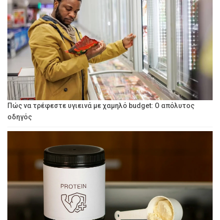
Πώς να τρέφεστε υγιεινά με χαμηλό budget: Ο απόλυτος
οδηγός