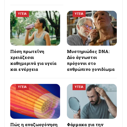
ΥΓΕΙΑ
ΥΓΕΙΑ
Πόση πρωτεΐνη
Μυστηριώδες DNA:
χρειάζεσαι
Δύο άγνωστοι
καθημερινά για υγεία
πρόγονοι στο
και ενέργεια
ανθρώπινο γονιδίωμα
ΥΓΕΙΑ
ΥΓΕΙΑ
Πώς η αναζωογόνηση
Φάρμακα για την