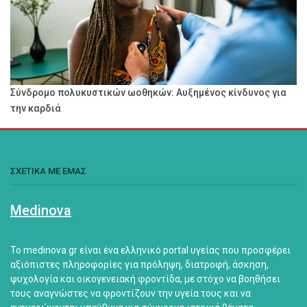
Σύνδρομο πολυκυστικών ωοθηκών: Αυξημένος κίνδυνος για
την καρδιά
ΣΧΕΤΙΚΑ ΜΕ ΕΜΑΣ
Medinova
Το medinova.gr είναι ένα ελληνικό portal υγείας που προσφέρει
αξιόπιστες πληροφορίες για πρόληψη, διατροφή, άσκηση,
ψυχολογία και οικογενειακή φροντίδα, με στόχο να βοηθήσει
τους αναγνώστες να φροντίζουν την υγεία τους και να