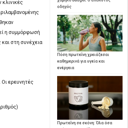
 κλινικές
οδηγός
περιλαμβανομένης
θηκαν
θεί η συμμόρφωσή
 και στη συνέχεια
Πόση πρωτεΐνη χρειάζεσαι
καθημερινά για υγεία και
ενέργεια
. Οι ερευνητές
αριθμός)
Πρωτεΐνη σε σκόνη: Όλα όσα