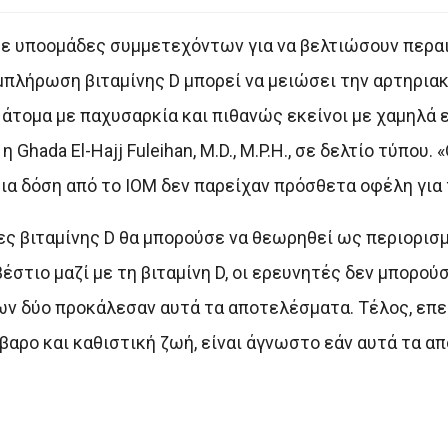
σε υποομάδες συμμετεχόντων για να βελτιώσουν περα
πλήρωση βιταμίνης D μπορεί να μειώσει την αρτηριακ
 άτομα με παχυσαρκία και πιθανώς εκείνοι με χαμηλά 
Ghada El-Hajj Fuleihan, M.D., M.P.H., σε δελτίο τύπου.
ια δόση από το IOM δεν παρείχαν πρόσθετα οφέλη για τ
δες βιταμίνης D θα μπορούσε να θεωρηθεί ως περιορισ
βέστιο μαζί με τη βιταμίνη D, οι ερευνητές δεν μπορού
των δύο προκάλεσαν αυτά τα αποτελέσματα. Τέλος, επε
βαρο και καθιστική ζωή, είναι άγνωστο εάν αυτά τα 