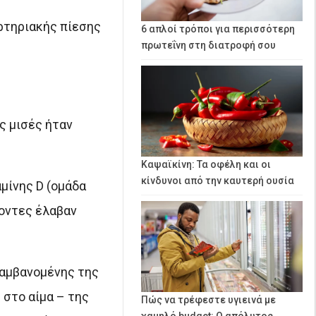
ρτηριακής πίεσης
6 απλοί τρόποι για περισσότερη
πρωτεΐνη στη διατροφή σου
ς μισές ήταν
Καψαϊκίνη: Τα οφέλη και οι
κίνδυνοι από την καυτερή ουσία
μίνης D (ομάδα
χοντες έλαβαν
λαμβανομένης της
 στο αίμα – της
Πώς να τρέφεστε υγιεινά με
χαμηλό budget: Ο απόλυτος