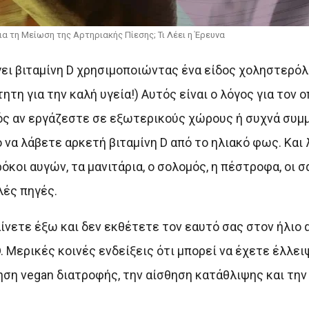
 για τη Μείωση της Αρτηριακής Πίεσης; Τι Λέει η Έρευνα
ει βιταμίνη D χρησιμοποιώντας ένα είδος χοληστερόλης
η για την καλή υγεία!) Αυτός είναι ο λόγος για τον οπ
τός αν εργάζεστε σε εξωτερικούς χώρους ή συχνά συμ
 να λάβετε αρκετή βιταμίνη D από το ηλιακό φως. Και
ρόκοι αυγών, τα μανιτάρια, ο σολομός, η πέστροφα, οι 
λές πηγές.
ίνετε έξω και δεν εκθέτετε τον εαυτό σας στον ήλιο 
 Μερικές κοινές ενδείξεις ότι μπορεί να έχετε έλλει
ρηση vegan διατροφής, την αίσθηση κατάθλιψης και τη