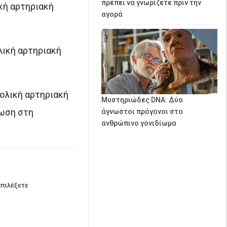
πρέπει να γνωρίζετε πριν την
κή αρτηριακή
αγορά
λική αρτηριακή
ολική αρτηριακή
Μυστηριώδες DNA: Δύο
ίωση στη
άγνωστοι πρόγονοι στο
ανθρώπινο γονιδίωμα
επιλέξετε