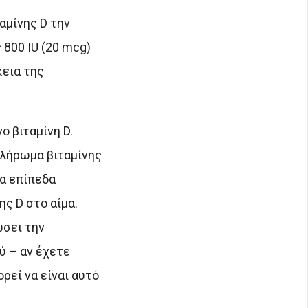
αμίνης D την
 800 IU (20 mcg)
κεια της
ο βιταμίνη D.
πλήρωμα βιταμίνης
ρα επίπεδα
ς D στο αίμα.
ώσει την
ύ – αν έχετε
ρεί να είναι αυτό