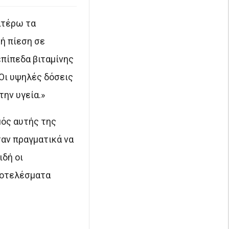
ιτέρω τα
ή πίεση σε
επίπεδα βιταμίνης
 «Οι υψηλές δόσεις
ην υγεία.»
μός αυτής της
σαν πραγματικά να
ιδή οι
αποτελέσματα