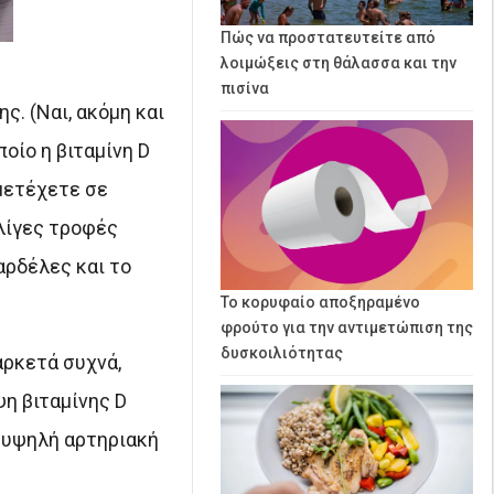
Πώς να προστατευτείτε από
λοιμώξεις στη θάλασσα και την
πισίνα
. (Ναι, ακόμη και
οίο η βιταμίνη D
μετέχετε σε
 λίγες τροφές
σαρδέλες και το
Το κορυφαίο αποξηραμένο
φρούτο για την αντιμετώπιση της
δυσκοιλιότητας
αρκετά συχνά,
ψη βιταμίνης D
ν υψηλή αρτηριακή