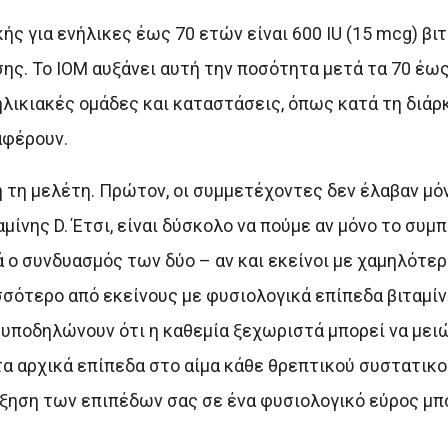
ής για ενήλικες έως 70 ετών είναι 600 IU (15 mcg) βιτ
ης. Το IOM αυξάνει αυτή την ποσότητα μετά τα 70 έως
ηλικιακές ομάδες και καταστάσεις, όπως κατά τη διάρ
αφέρουν.
 τη μελέτη. Πρώτον, οι συμμετέχοντες δεν έλαβαν μόν
μίνης D. Έτσι, είναι δύσκολο να πούμε αν μόνο το συμ
ά ο συνδυασμός των δύο – αν και εκείνοι με χαμηλότε
σότερο από εκείνους με φυσιολογικά επίπεδα βιταμίνη
υποδηλώνουν ότι η καθεμία ξεχωριστά μπορεί να μει
τα αρχικά επίπεδα στο αίμα κάθε θρεπτικού συστατικο
ύξηση των επιπέδων σας σε ένα φυσιολογικό εύρος μπο