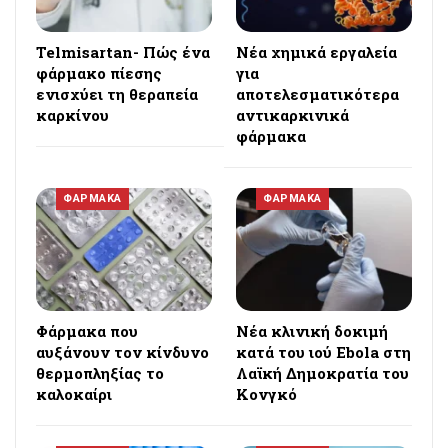
Telmisartan- Πώς ένα
Νέα χημικά εργαλεία
φάρμακο πίεσης
για
ενισχύει τη θεραπεία
αποτελεσματικότερα
καρκίνου
αντικαρκινικά
φάρμακα
ΦΑΡΜΑΚΑ
ΦΑΡΜΑΚΑ
Φάρμακα που
Νέα κλινική δοκιμή
αυξάνουν τον κίνδυνο
κατά του ιού Ebola στη
θερμοπληξίας το
Λαϊκή Δημοκρατία του
καλοκαίρι
Κονγκό