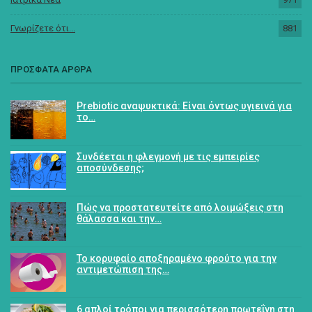
Γνωρίζετε ότι...
881
ΠΡΟΣΦΑΤΑ ΑΡΘΡΑ
Prebiotic αναψυκτικά: Είναι όντως υγιεινά για
το…
Συνδέεται η φλεγμονή με τις εμπειρίες
αποσύνδεσης;
Πώς να προστατευτείτε από λοιμώξεις στη
θάλασσα και την…
Το κορυφαίο αποξηραμένο φρούτο για την
αντιμετώπιση της…
6 απλοί τρόποι για περισσότερη πρωτεΐνη στη