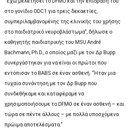
“Έχω μελετήσει το DFMO και την επίδρασή του
στο γονίδιο ODC1 για τρεις δεκαετίες,
συμπεριλαμβανομένης της κλινικής του χρήσης
στο παιδιατρικό νευροβλάστωμα”, δήλωσε ο
καθηγητής παιδιατρικής του MSU André
Bachmann, Ph.D., ο οποίος μαζί με τον Δρ Bupp
συνεργάστηκαν για να είναι οι πρώτοι που
εντόπισαν το BABS σε έναν ασθενή. “Ήταν μια
τυχαία συνάντηση με τον Δρ Bupp που
συνδεθήκαμε και καταφέραμε να
χρησιμοποιήσουμε το DFMO σε έναν ασθενή – και
τώρα σε πέντε άλλους – με πολλά υποσχόμενα
πρώιμα αποτελέσματα.”