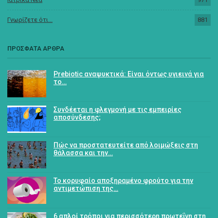
Γνωρίζετε ότι...
881
ΠΡΟΣΦΑΤΑ ΑΡΘΡΑ
Prebiotic αναψυκτικά: Είναι όντως υγιεινά για
το…
Συνδέεται η φλεγμονή με τις εμπειρίες
αποσύνδεσης;
Πώς να προστατευτείτε από λοιμώξεις στη
θάλασσα και την…
Το κορυφαίο αποξηραμένο φρούτο για την
αντιμετώπιση της…
6 απλοί τρόποι για περισσότερη πρωτεΐνη στη