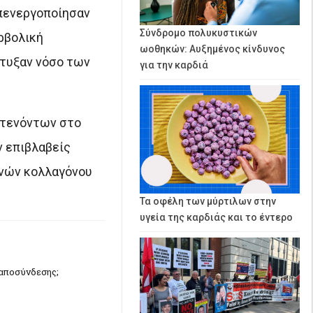
απενεργοποίησαν
Σύνδρομο πολυκυστικών
ρβολική
ωοθηκών: Αυξημένος κίνδυνος
πτυξαν νόσο των
για την καρδιά
 τενόντων στο
ν επιβλαβείς
ινών κολλαγόνου
Τα οφέλη των μύρτιλων στην
υγεία της καρδιάς και το έντερο
 αποσύνδεσης;