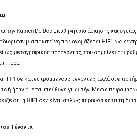
ία
ι την Katrien De Bock, καθηγήτρια άσκησης και υγείας
σδιόρισαν μια πρωτεΐνη που ονομάζεται HIF1 ως κεντ
ί ως μεταγραφικός παράγοντας, που σημαίνει ότι ρυθμ
κύτταρα.
α HIF1 σε κατεστραμμένους τένοντες, αλλά οι επιστή
σο ή ήταν άμεσα υπεύθυνη γι’ αυτήν. Μέσω πειραμάτων
ιξε ότι η HIF1 δεν είναι απλώς παρούσα κατά τη διάρ
 του Τένοντα