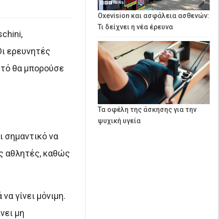
Oxevision και ασφάλεια ασθενών:
Τι δείχνει η νέα έρευνα
chini,
Οι ερευνητές
υτό θα μπορούσε
Τα οφέλη της άσκησης για την
ψυχική υγεία
ι σημαντικό να
ύς αθλητές, καθώς
να γίνει μόνιμη.
νει μη