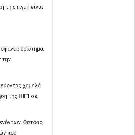
ή τη στιγμή είναι
προφανές ερώτημα.
 την
χνεύοντας χαμηλά
ση της HIF1 σε
τενόντων. Ωστόσο,
ιών που