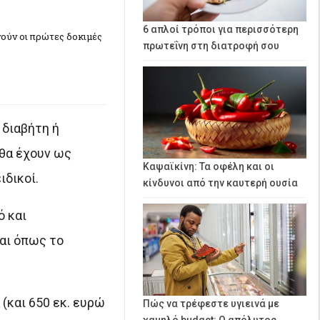
6 απλοί τρόποι για περισσότερη
νούν οι πρώτες δοκιμές
πρωτεΐνη στη διατροφή σου
 διαβήτη ή
 θα έχουν ως
Καψαϊκίνη: Τα οφέλη και οι
ιδικοί.
κίνδυνοι από την καυτερή ουσία
ό και
αι όπως το
(και 650 εκ. ευρώ
Πώς να τρέφεστε υγιεινά με
χαμηλό budget: Ο απόλυτος