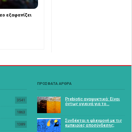
χο εξαφανίζει
ΠΡΟΣΦΑΤΑ ΑΡΘΡΑ
Prebiotic αναψυκτικά: Είναι
3541
όντως υγιεινά για το…
1863
Συνδέεται η φλεγμονή με τις
1389
εμπειρίες αποσύνδεσης;