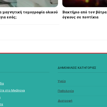
ια μαγνητική τομογραφία ολικού
Βακτήριο από τον βάτρα
για εσάς;
όγκους σε ποντίκια
Σ
ΔΗΜΟΦΙΛΕΙΣ ΚΑΤΗΓΟΡΙΕΣ
Υγεία
ίδα
ίτε στο Medinova
Παθολογία
α
Διατροφή
στε