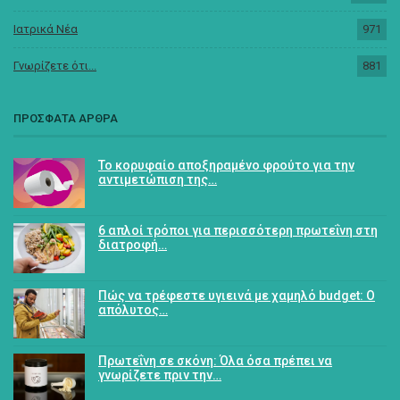
Ιατρικά Νέα
971
Γνωρίζετε ότι...
881
ΠΡΟΣΦΑΤΑ ΑΡΘΡΑ
Το κορυφαίο αποξηραμένο φρούτο για την
αντιμετώπιση της…
6 απλοί τρόποι για περισσότερη πρωτεΐνη στη
διατροφή…
Πώς να τρέφεστε υγιεινά με χαμηλό budget: Ο
απόλυτος…
Πρωτεΐνη σε σκόνη: Όλα όσα πρέπει να
γνωρίζετε πριν την…