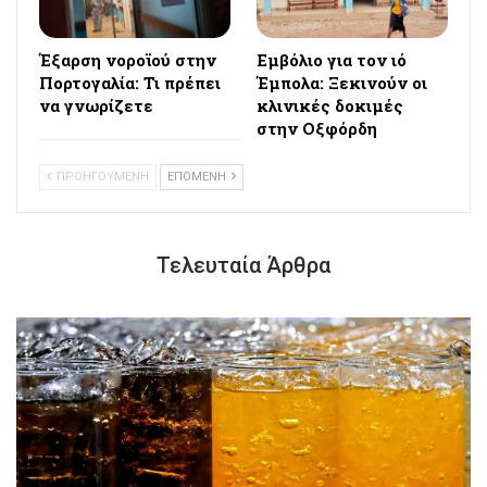
Έξαρση νοροϊού στην
Εμβόλιο για τον ιό
Πορτογαλία: Τι πρέπει
Έμπολα: Ξεκινούν οι
να γνωρίζετε
κλινικές δοκιμές
στην Οξφόρδη
ΠΡΟΗΓΟΥΜΕΝΗ
ΕΠΟΜΕΝΗ
Τελευταία Άρθρα