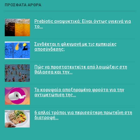
ΠΡΟΣΦΑΤΑ ΑΡΘΡΑ
Prebiotic αναψυκτικά: Είναι όντως υγιεινά για
το…
Συνδέεται η φλεγμονή με τις εμπειρίες
αποσύνδεσης;
Πώς να προστατευτείτε από λοιμώξεις στη
θάλασσα και την…
Το κορυφαίο αποξηραμένο φρούτο για την
αντιμετώπιση της…
6 απλοί τρόποι για περισσότερη πρωτεΐνη στη
διατροφή…