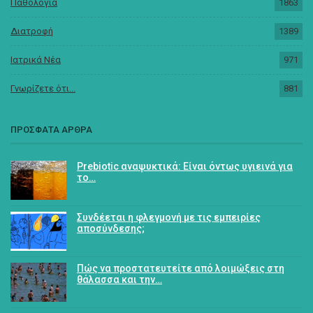
Παθολογία
1863
Διατροφή
1389
Ιατρικά Νέα
971
Γνωρίζετε ότι...
881
ΠΡΟΣΦΑΤΑ ΑΡΘΡΑ
Prebiotic αναψυκτικά: Είναι όντως υγιεινά για
το…
Συνδέεται η φλεγμονή με τις εμπειρίες
αποσύνδεσης;
Πώς να προστατευτείτε από λοιμώξεις στη
θάλασσα και την…