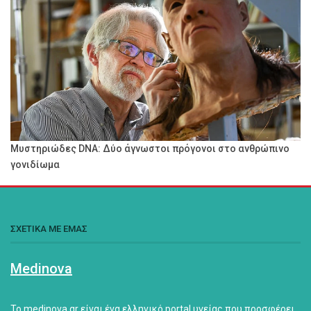
Μυστηριώδες DNA: Δύο άγνωστοι πρόγονοι στο ανθρώπινο
γονιδίωμα
ΣΧΕΤΙΚΑ ΜΕ ΕΜΑΣ
Medinova
Το medinova.gr είναι ένα ελληνικό portal υγείας που προσφέρει