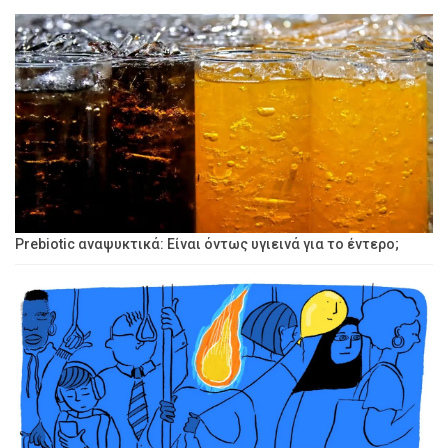
Prebiotic αναψυκτικά: Είναι όντως υγιεινά για το έντερο;